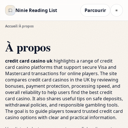
Ninie Reading List
Parcourir
≡
Accueil
/
À propos
À propos
credit card casino uk
highlights a range of credit
card casino platforms that support secure Visa and
Mastercard transactions for online players. The site
compares credit card casinos in the UK by reviewing
bonuses, payment protection, processing speed, and
overall reliability to help users find the best credit
card casino. It also shares useful tips on safe deposits,
withdrawal policies, and responsible gambling tools.
The goal is to guide players toward trusted credit card
casino options with clear and practical information.