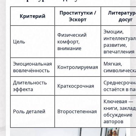
Проститутки /
Литератур
Критерий
Эскорт
досуг
Эмоции,
Физический
интеллектуа
Цель
комфорт,
развитие,
внимание
впечатления
Эмоциональная
Мягкая,
Контролируемая
вовлечённость
символическ
Длительность
Среднесрочн
Краткосрочная
эффекта
остаётся в п
Ключевая —
книги, заклад
Роль деталей
Второстепенная
обсуждение
авторов